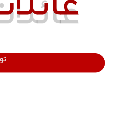
عائلات 
تو