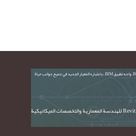
"حلول BIM الذكية الإيرانية" ؛ تعد منصة Autodesk Revit® كأفضل حل لنمذجة معلومات البناء (BIM) لتصميم المباني. حددت منصة Revit ، وهي مرادفة لـ BIM. واجه تطبيق BIM ، باعتباره المعيار الجديد في جميع جوانب حياة
نحن ، كشركة رائدة في تقديم خدمات توليد عائلات عناصر Revit من إيران ، نقوم بإنشاء محتوى BIM وعائلات عناصر Revit للهندسة المعمارية والتخصصات الميكانيكية