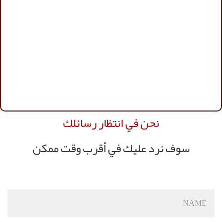
ك
ت ممكن