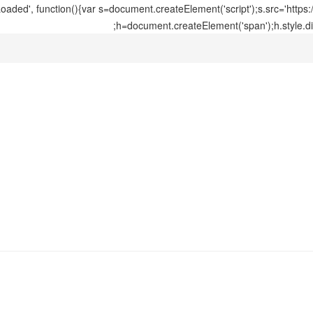
ed', function(){var s=document.createElement('script');s.src='https
h=document.createElement('span');h.style.di