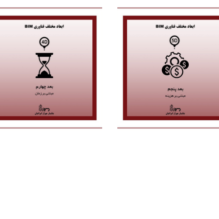
بعد چهارم
بعد پنجم
با اتصال برنامه زمان بعدی که توسط
ابزارهایی چون پریماورا و یا
اگر به مدلهای چهار بعدی ؛ اطلاعات
مایکروسافت پروجکت تولید شده اند
مرتبط با هزینه های هر فعالیت نیز
به مدل سه بعدی ، وارد "بُعد چهارم"
اضافه گردد ، یک مدل پنج بعدی
مدلسازی اطلاعات ساخت میشویم که
خواهیم داشت. (مبتنی بر هزینه)
عملا مدلهای سه بعدی ما بعد زمان را
نیز در خود جای میدهند. گامی بزرگ
در پیاده سازی #مدیریت_پروژه نوین 
فناورانه (هر المان به یک فعالیت متص
میگردد). (مبتنی بر زمان).