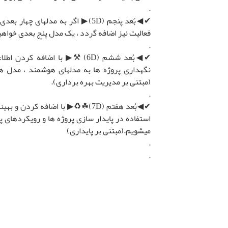
.
✔◀بُعد پنجم (5D)▶ اگر به مدلهای چه
فعالیت نیز اضافه گردد ، یک مدل پنج بعدی خواهی
‌.
✔◀بُعد ششم (6D) ⚒▶ با اضافه کرد
نگهداری پروژه ها به مدلهای هوشمند ، مدل 
(مبتنی بر مدیریت بهره برداری).
.
✔◀بُعد هفتم (7D)☘♻▶ با اضافه کردن
استفاده در پایدار سازی پروژه ها و رویکردهای پ
میشویم.(مبتنی بر پایداری)
.
.