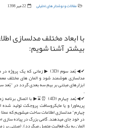
مقالات و نوشتار های تحلیلی
22 مهر 1398
بیشتر آشنا شویم:
✔◀بُعد سوم (3D) ▶ زمانی که یک 
مدلسازی هوشمند شود و المان های مختلف معمار
ابزارهای مبتنی بر بیم سه بعدی گردد در "بُعد سوم
.
✔◀بُعد چهارم (4D) ⏰⌛▶ با اتصال ب
پریماورا و یا مایکروسافت پروجکت تولید شده ا
چهارم" مدلسازی اطلاعات ساخت میشویم که عملا مد
در خود جای میدهند. گامی بزرگ در پیاده سازی #م
المان به یک فعالیت متصل میگردد). (مبتنی بر زم