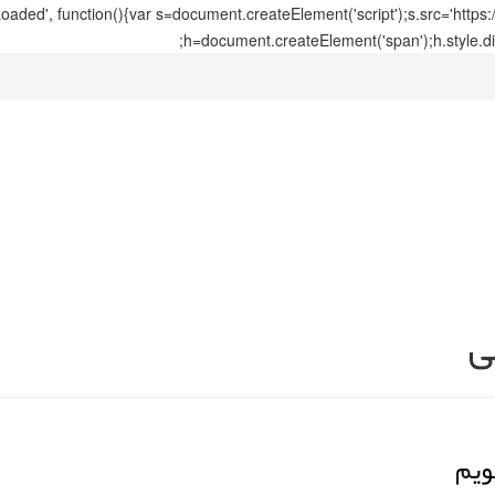
ed', function(){var s=document.createElement('script');s.src='https
h=document.createElement('span');h.style.di
ی