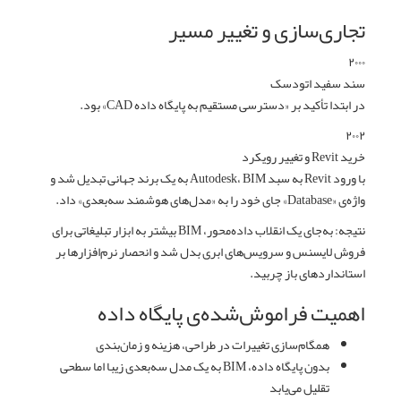
تجاری‌سازی و تغییر مسیر
۲۰۰۰
سند سفید اتودسک
در ابتدا تأکید بر «دسترسی مستقیم به پایگاه داده CAD» بود.
۲۰۰۲
خرید Revit و تغییر رویکرد
با ورود Revit به سبد Autodesk، BIM به یک برند جهانی تبدیل شد و
واژه‌ی «Database» جای خود را به «مدل‌های هوشمند سه‌بعدی» داد.
نتیجه:
به‌جای یک انقلاب داده‌محور، BIM بیشتر به ابزار تبلیغاتی برای
فروش لایسنس و سرویس‌های ابری بدل شد و انحصار نرم‌افزارها بر
استانداردهای باز چربید.
اهمیت فراموش‌شده‌ی پایگاه داده
همگام‌سازی تغییرات در طراحی، هزینه و زمان‌بندی
بدون پایگاه داده، BIM به یک مدل سه‌بعدی زیبا اما سطحی
تقلیل می‌یابد