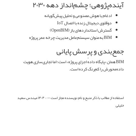
آینده‌پژوهی؛ چشم‌انداز دهه ۲۰۳۰
ادغام با هوش مصنوعی و تحلیل پیش‌گویانه
دوقلوی دیجیتال زنده با اتصال IoT
گسترش استانداردهای باز (OpenBIM)
BIM به‌عنوان سیستم‌عامل مدیریت چرخه عمر پروژه
جمع‌بندی و پرسش پایانی
BIM همان «پایگاه دادهٔ اجزای پروژه» است؛ اما تجاری‌سازی هویت
داده‌محورش را کم‌رنگ کرده است.
آیا BIM در دههٔ آینده به «سیستم‌عامل صنعت ساخت» تبدیل می‌شود
یا یک مفهوم تبلیغاتی باقی خواهد ماند؟
استفاده از مطالب با ذکر منبع و نام نویسنده مجاز است — © ۱۴۰۴ مهندس سعید
خلیلی
قبلی
بعدی