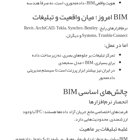
هویت واقعی BIM «داده‌محوری» است، نه صرفاً هندسه
BIM امروز؛ میان واقعیت و تبلیغات
نرم‌افزارهای رایج:
Revit، ArchiCAD، Tekla، Synchro، Bentley
Systems، Trimble Connect و دیگران.
اما در عمل:
تمرکز تبلیغات بر جلوه‌های بصری، نه زیرساخت داده
برای بسیاری، BIM = مدل سه‌بعدی
در ایران نیز بیشتر ابزار پرزنت است تا سیستم مدیریتی
داده‌محور
چالش‌های اساسی BIM
انحصار نرم‌افزارها
فرمت‌های اختصاصی مانع جریان آزاد داده‌ها هستند؛ IFC با وجود
ارزشمندی، محدودیت‌هایی دارد.
غلبه تبلیغات بر ماهیت
BIM بیشتر به عنوان ابزار فروش معرفی می‌شود تا یک تحول داده‌محور.