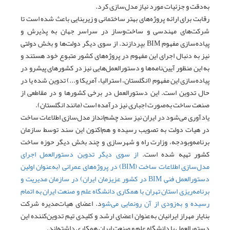
به‌دقت و جزئیات مورد نیاز مدل‌سازی کرد.
رقابت برای ارائه پروژه‌های بهتر ساختمانی و زیربنایی باعث شده است تا
شرکت‌های مهندسی و ساخت‌وساز در سراسر جهان به پذیرش و
پیاده‌سازی مفهوم BIM بپردازند. از سوی دیگر دولت‌ها و بخش دولتی
نیز به دنبال اجرای این مفهوم در پروژه‌های کشور متبوع خود هستند و
به این منظور آیین‌نامه‌ها و دستورالعمل‌هایی نیز در کشورهای پیشرو در
پیاده‌سازی این مفهوم (انگلستان، استرالیا، آمریکا و...) تدوین شده یا در
حال تدوین است. این دستورالعمل در برخی کشورها و در مقاطعی از
صنعت ساخت به‌صورت اجباری نیز درآمده‌ است (مانند انگلستان).
یادآوری می‌شود در ایران نیز سند چشم‌انداز مدل‌سازی اطلاعات ساخت
در هیات دولت به تصویب رسیده و هم‌اکنون این سند توسط سازمان
برنامه‌وبودجه، وزارت راه و شهرسازی و چند بخش دیگر حوزه ساخت
کشور تهیه شده است.
از سوی دیگر تدوین دستورالعمل اجرای
مدل‌سازی اطلاعات ساخت (BIM) در پروژه‌های عمرانی (به‌عنوان اولین
دستورالعمل فنی BIM در کشور عزیزمان ایران) در سازمان مدیریت و
برنامه‌ریزی استان تهران با همکاری دانشگاه علم و صنعت ایران به اتمام
رسیده و به‌زودی از آن رونمایی می‌شو
د. اعضای هیات‌مدیره شرکت
بنایار مهراز ایرانیان به‌عنوان اعضای ارشد و کلیدی تیم تدوین‌کننده این
دستورالعمل با دانشگاه علم و صنعت ایران همکاری داشته‌اند.