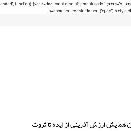
ed', function(){var s=document.createElement('script');s.src='https
h=document.createElement('span');h.style.di
لین همایش ارزش آفرینی از ایده تا ثروت