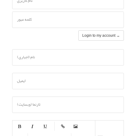
نام کاربری
کلمه عبور
نام (اجباری)
ایمیل
تارنما (وبسایت)
-