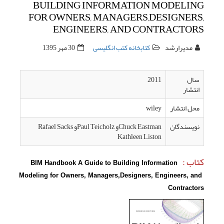
BUILDI
FOR OWN
ENG
139
Chuck Eastو Paul Teicholzو Rafael Sacks
BIM Handbook
Modeling for Ow