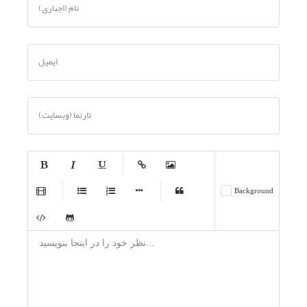
نام (اجباری)
ایمیل
تارنما (وبسایت)
-
-
-
-
-
-
-
-
-
-
-
-