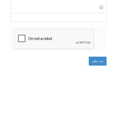
-
-
-