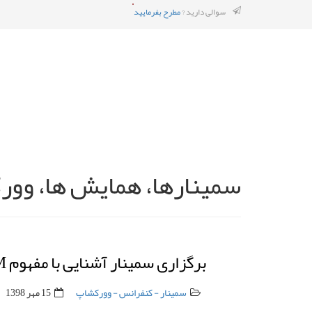
سوالی دارید ?
مطرح بفرمایید
سمینارها، همایش ها، وورک
برگزاری سمینار آشنایی با مفهوم BIM در اداره کل راه و شهرسازی استان قم-
سمینار - کنفرانس - وورکشاپ
15 مهر 1398