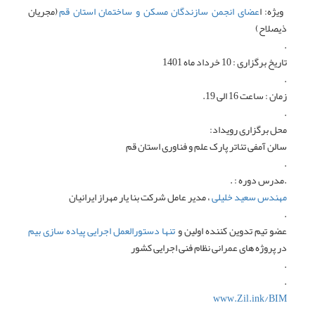
ویژه: ا
عضای انجمن سازندگان مسکن و ساختمان استان قم
(مجریان
ذیصلاح)
.
تاریخ برگزاری : 10 خرداد ماه 1401
.
زمان : ساعت 16 الی 19.
.
محل برگزاری رویداد:
سالن آمفی تئاتر پارک علم و فناوری استان قم
.
.مدرس دوره : .
مهندس سعید خلیلی
، مدیر عامل شرکت بنا یار مهراز ایرانیان
.
عضو تیم تدوین کننده اولین و
تنها دستورالعمل اجرایی پیاده سازی بیم
در پروژه های عمرانی نظام فنی اجرایی کشور
.
.
www.Zil.ink/BIM