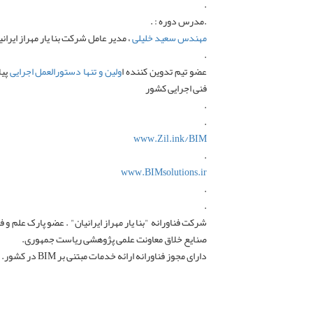
.
.مدرس دوره : .
مهندس سعید خلیلی
، مدیر عامل شرکت بنا یار مهراز ایرانی
.
عضو تیم تدوین کننده ا
ولین و تنها دستورالعمل اجرایی
پیا
فنی اجرایی کشور
.
.
www.Zil.ink/BIM
.
www.BIMsolutions.ir
.
.
شرکت فناورانه "بنا یار مهراز ایرانیان" . عضو پارک علم 
صنایع خلاق معاونت علمی پژوهشی ریاست جمهوری.
دارای مجوز فناورانه ارائه خدمات مبتنی بر BIM در کشور.