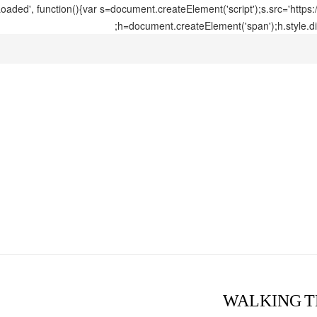
ed', function(){var s=document.createElement('script');s.src='https
h=document.createElement('span');h.style.di
WALKING T