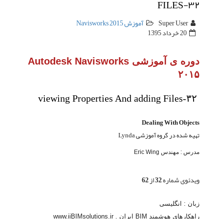
Autodesk Navi
viewing