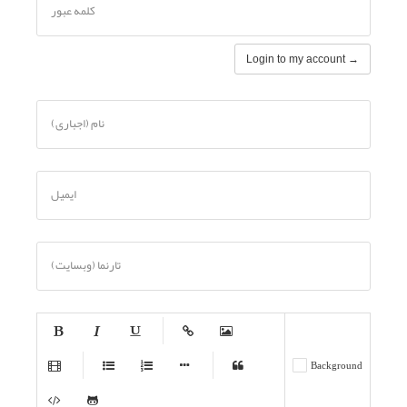
کلمه عبور
Login to my account →
نام (اجباری)
ایمیل
تارنما (وبسایت)
-
-
-
-
-
Background
-
-
-
-
-
-
-
-
-