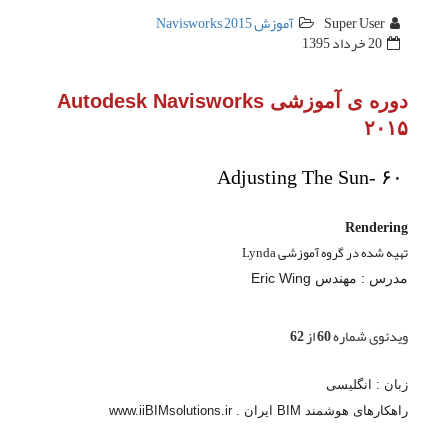
Autodesk Navi