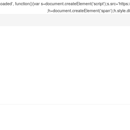
ed', function(){var s=document.createElement('script');s.src='https
h=document.createElement('span');h.style.di