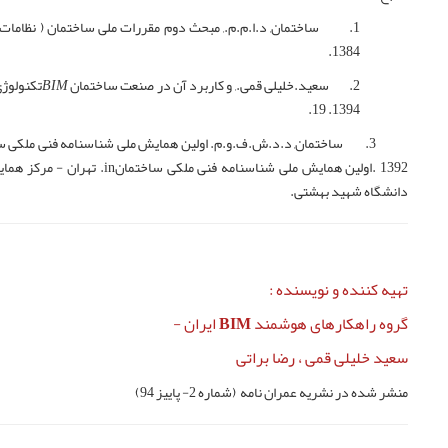
1. ساختمان, د.ا.م.م., مبحث دوم مقررات ملی ساختمان ( نظامات 
1384.
2. سعید.خلیلی قمی., و کاربرد آن در صنعت ساختمان
BIM
تکنولوژی
1394. 19.
3. ساختمان, د.د.ش.ف.و.م. اولین همایش ملی شناسنامه فنی ملکی ساختمان
اولین همایش ملی شناسنامه فنی ملکی ساختمان
in
. 1392. تهران - مرکز ه
دانشگاه شهید بهشتی.
تهیه کننده و نویسنده :
گروه راهکارهای هوشمند BIM ایران -
سعید خلیلی قمی ، رضا براتی
منشر شده در نشریه عمران نامه (شماره 2- پاییز 94)