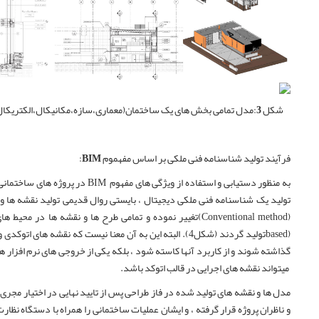
شکل 3:
مدل تمامی بخش
های یک ساختمان(معماری،سازه،مکانیکال،الکتریکال،
فرآیند تولید شناسنامه فنی ملکی بر اساس مفهموم
BIM
:
به منظور دستیابی و استفاده از ویژگی های مفهوم
BIM
در پروژه های ساختمانی و
تولید یک شناسنامه فنی ملکی دیجیتال ، بایستی روال قدیمی تولید نقشه ها و
(
Conventional method
)تغییر نموده و تمامی طرح ها و نقشه ها در محیط ها
based)
تولید گردند
)
شکل4
(
. البته این به آن معنا نیست که نقشه های اتوکدی و .
گذاشته شوند و از کاربرد آنها کاسته شود ، بلکه یکی از خروجی های نرم افزار ه
میتواند نقشه های اجرایی در قالب اتوکد باشد.
مدل ها و نقشه های تولید شده در فاز طراحی پس از تایید نهایی در اختیار مجری
و ناظران پروژه قرار گرفته ، و ایشان عملیات ساختمانی را همراه با دستگاه نظا