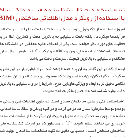
تهیه نسخه دیجیتالی شناسنامه فنی و ملکی ساخ
با استفاده از رویکرد مدل اطلاعاتی ساختمان (BIM)
امروزه استفاده از تکنولوژی نوین و به روز نه تنها باعث بالا رفتن سرعت انجا
فرآیندها میگردد ، بلکه باعث دستیابی به بالاترین دقت و کمترین خطا در 
فعالیت های مورد نظر خواهد شد. یکی از اهداف عالیه محققان در دانشگاه ها 
تحقیقاتی استفاده از ایده های نوین و خلاقانه و ترکیب آنها با علوم و روال جار
مختلف و دستیابی به بالاترین کیفیت ، سرعت و دقت می باشد.
ایده ای که در این گفتار به آن پرداخته خواهد شد ، برای اولین بار در این نشری
میگردد و نگارندگان این ایده امیدوارند که مسئولین و دست اندر کاران صنعت 
نگاهی دقیق تر به ابعاد و ویژگی های این طرح ، شرایط را برای دستیابی به بالاتری
دقت تولید شناسنامه های فنی و ملکی فراهم نمایند.
"شناسنامه فنی و ملکی ساختمان سندی است که حاوی اطلاعات فنی و ملکی س
بوده و توسط سازمان استان صادر می گردد و در کلیه ی نقل و انتقالات ساختمانی ه
نقشه های چون ساخت(ازبیلت)، تحویل خریداران میگردد تا از مشخصات ساختم
خریداری می نمایند مطلع شوند."[1] ، همانطور که در تعریف شناسنامه
ساختمان مشخص است ، دستیابی دقیق به کلیه مشخصات ساختمان تولید ش