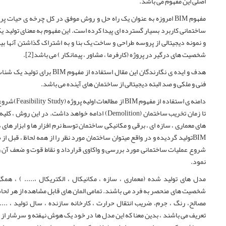
اصلی این مفهوم می باشد.
مفهوم
BIM
امروزه به عنوان یک راه حل و روش موفق در کل چرخه ی حیات پرو
ساختمانی کاربرد بسیار گسترده ای پیدا کرده است. این مفهوم به معنای تولید ی
و نمونه دیجیتالی از پروسه طراحی و ساخت یک بنا و به اشتراک گذاشتن آنها بی
شخصیت های درگیر در پروژه (کارفرما ، مشاور ، پیمانکار ) می باشد[2].
هدف و ایده ی نگارندگان این مقال استفاده از مفهوم
BIM
برای تولید یک شناس
فنی و ملکی و صد البته دیجیتالی از ساختمان های آینده می باشد.
دامنه ی استفاده از مفهوم
BIM
از مطالعات اولیه پروژه (
(Feasibility Study
شروع
تا زمان تخریب ساختمان (
Demolition
) ادامه خواهد داشت. در این روش ، کلیه 
های معماری ، سازه ای ، برقی و مکانیکی ساختمان توسط نرم افزار ها و ابزار های 
BIM
تولید گردیده و در واقع میتوان ساختمان مورد نظر را از همه لحاظ ، قبل از
شروع عملیات ساختمانی مورد بررسی و واکاوی قرارداد و نقاط قوت و ضعف آن ر
نمود.
مدل های تولید شده (معماری ، سازه ، مکانیکال ، الکتریکال ،..... ) ، همگ
شخصیت های منحصر به فرد می باشند. تمامی المان های قابل مشاهده از هر لح
مصالح، رنگ ، جرم، ضریب انتقال حرارت ، کارخانه سازنده ، سال تولید ، .....
تعریف می باشند ، بدین معنا که این مدل ها در خود یک هوش نهفته و سرشار از ا