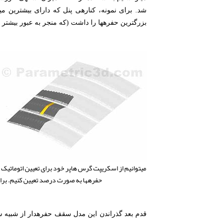
بزرگ‎ترین حفره‎ها را داشت (که منجر به عبور بیشتر نور می‎شد).
حفره‎ها به صورت درصد تعیین کنیم. برای مثال می‎توانستیم حفره‎هایی را به کار بگیریم که همانطور که در بالا مشاهده می‎کنید در محدوده‎ی 8 تا 25 درصد قرار می‎گرفتند.