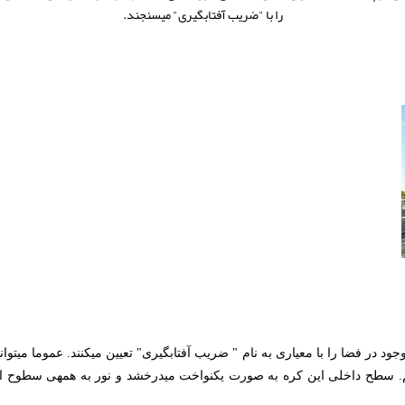
را با "ضریب آفتابگیری" می‎سنجند.