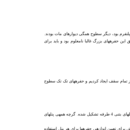
اداری بود چون جعبه ای بودند و فقط یک سطح برای دریافت نور داشتند، پنجره‎ای که رو به پلتفرم بود، دیگر سطوح همگی دیوارهای مات بودند.
برای وارد کردن نور به این محدوده*ها، باید حفره‎های تقریبا بزرگی را به صورت هدفمند در سقف جایگذاری می‎کردیم. مکان دقیق این حفره‎های بزرگ غالبا نامعلوم بود و باید برای
بعلاوه، لازم بود اندازه ی حفره‎ها را مطابق جهت تابش نور خورشید تنظیم کنیم. برای حل همه‎ی این مشکلات یک مدل پارامتریک از تمام سقف ایجاد کردیم و حفره‎های تک تک سطوح
هندسه ی سقف در دو جهت متقارن است و از 5 دهانه‎ی طولی تشکیل شده‎اند که یک قوس ایجاد می‎کنند. هر دهانه از ردیفی از پنل‎های بتنی 4 طرفه تشکیل شده. گرچه همه‎ی پنل‎های
می‎توانستیم با استفاده از DIVA میزان اشعه‎ی خورشیدی که به هر کدام از این پنل‎ها می‎تابید را شبیه‎سازی کنیم. سپس از مقادیر تابش برای تعیین اندازه‎ی حفره‎ها برای هر پنل استفاده