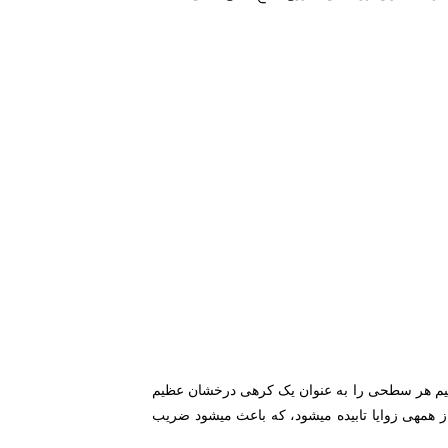
در حالت کلی، قواعد ساختمانی میزان نور طبیعی موجود در فضا را با معیاری به نام " ضریب آفتابگیری" تعیین می‎کنند. عموما می‎توانیم هر سطحی را به عنوان یک کره‎ی درخشان عظیم
تصور کنیم و از این طریق ضریب آفتابگیری را بیابیم. سطح داخلی این کره به صورت یکنواخت می‎درخشد و نور به همه‎ی سطوح از همه‎ی زوایا تابیده می‎شود، که باعث می‎شود ضریب