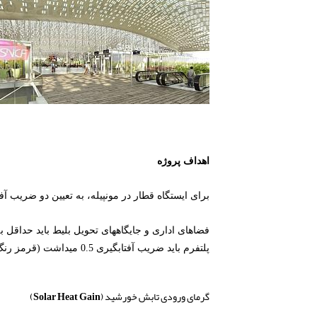
اهداف پروژه
برای ایستگاه قطار در مونپیله، به تعیین دو ضریب آفت
فضاهای اداری و جایگاه‎های تحویل بلیط باید حداقل به ضریب آفتابگیری 1.0 می‎رسیدند (آبی رنگ)
پلتفرم باید ضریب آفتابگیری 0.5 می‎داشت (قرمز رنگ)
گرمای ورودی تابش خورشید (Solar Heat Gain)