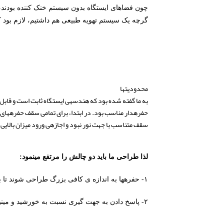
چون فضاهای ایستگاه بدون سیستم خنک کننده بودند، ن
گرچه یک سیستم تهویه طبیعی هم داشتیم، لازم بود 
محدودیت‎ها
سقف متناسب با جهت نور نبود و اجازه‎ی ورود میزان بالایی از نور مستقیم را به فضا می‎داد.
لذا طراحی ما باید دو چالش را مرتفع می‎نمود:
۱- حفره‎ها به اندازه ی کافی بزرگ طراحی شوند تا به ضریب آفتابگیری 1.0 برای فضاهای اداری برسیم.
۲- پاسخ دادن به جهت گیری نسبت به خورشید و مینیمم کردن گرمای ورودی تابش خورشید.