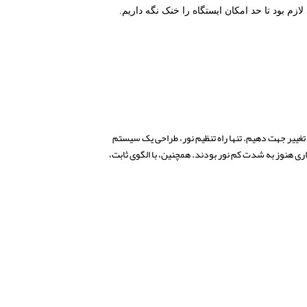
زم بود تا حد امکان ایستگاه را خنک نگه داریم.
داری را مطابق نیاز خود جابجا کنیم یا تغییر جهت دهیم. تنها راه تنظیم نور، طراحی یک سیستم
 یکسانی به کار بردیم. به راحتی توانستیم به ضریب آفتابگیری 0.5 برسیم اما، فضاهای اداری هنوز به شدت کم نور بودند. همچنین، با الگوی ثابت،