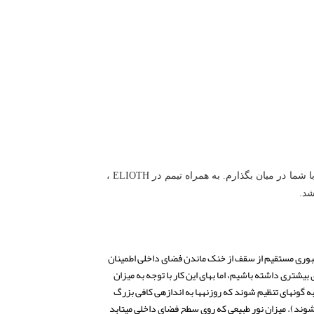
مایلم تجارب خود در طراحی ورودی ایستگاه TGV مونپلیه فرانسه توسط شرکت Marc Mimram Architects که جوایزی نیز برده را با شما در میان بگذارم. به همراه تیمم در ELIOTH ،
جهت‎دهی کند و در عین حال با مینیمم نگه داشتن نور عبوری مستقیم از سقف از خنک ماندن فضای داخلی اطمینان
 برای اکثر پروژه‎ها چنین سناریویی پیش می‎آید؛ می‎خواهیم برای ماکزیمم کردن نور طبیعی موجود در فضای داخلی تا حد ممکن روزنه‎های بیشتری داشته باشیم، اما بهای این کار با توجه به میزان
بالای عبور اشعه‎های خورشیدی از این روزنه‎ها، در واقع نیاز به انرژی زیاد برای خنک نگه داشتن فضا است. در تمامی موارد، پارامترهای طراحی باید به گونه‎ای تنظیم شوند که روزنه‎ها به اندازه‎ی کافی بزرگ
باشند تا میزان کافی از نور طبیعی عبور کند و به اندازه‎ی کافی کوچک باشند تا میزان تابش اشعه‎های خورشیدی مینیمم شود (و به درستی جهت‎دهی شوند). میزان نور طبیعی که روی سطح فضای داخلی می‎تابد