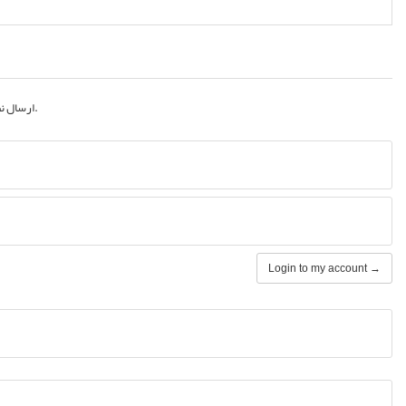
به حساب کاربری خود.
ارسال نظ
Login to my account →