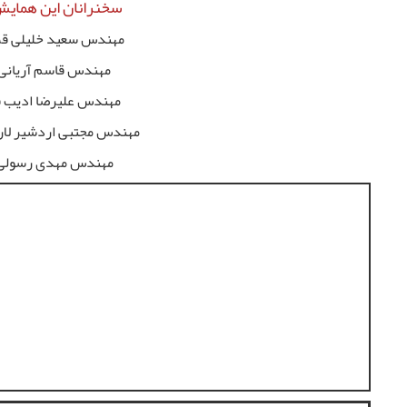
سخنرانان این همایش
مهندس سعید خلیلی ق
مهندس قاسم آریانی
مهندس علیرضا ادیب 
مهندس مجتبی اردشیر لار
مهندس مهدی رسول