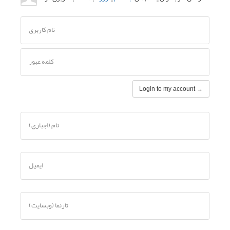
نام کاربری
کلمه عبور
Login to my account →
نام (اجباری)
ایمیل
تارنما (وبسایت)