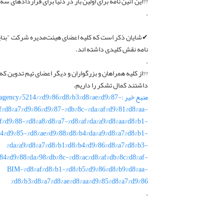
??این آئین نامه برای اولین بار در دنیا برای قراردادهای 
.
✔شایان ذکر است که کلیه اعضای هیئت‌مدیره شرکت "بنایار 
نامه نقش کلیدی داشته اند.
.
??از کلیه همراهان و بزرگواران و دیگر اعضای تیم تدوین که م
داشتند کمال تشکر را داریم.
منبع خیر :ency/5214/%d9%86%d8%b3%d8%ae%d9%87
af%d8%a7%d9%86%d9%87-%db%8c-%da%af%d9%81%d8%aa-
f%d9%88-%d8%a8%d8%a7-%d8%af%da%a9%d8%aa%d8%b1-
4%d9%85-%d8%ae%d9%88%d8%b4%da%a9%d8%a7%d8%b1-
%da%a9%d8%a7%d8%b1%d8%b4%d9%86%d8%a7%d8%b3-
84%d9%88%da%98%db%8c-%d8%ac%d8%af%db%8c%d8%af-
BIM-%d8%af%d8%b1-%d8%b5%d9%86%d8%b9%d8%aa-
%d8%b3%d8%a7%d8%ae%d8%aa%d9%85%d8%a7%d9%86
.