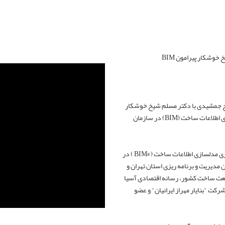
خوشکار پیرامون BIM
رج جمشیدی با دکتر مسلم شیخ خوشکار
در ارتباط با فرآیند تدوین دستورالعمل و آئین نامه مدلسازی اطلاعات ساخت (BIM) در سازمان
?پیرو رونمایی هفته گذشته از اولین دستورالعمل پیاده سازی مدلسازی اطلاعات ساخت ( #BIM ) در
 مدیریت و برنامه ریزی استان تهران و
نعت ساخت کشور، رسانه اقتصادی آسیا
رکت "بنایار مهراز ایرانیان" و عضو