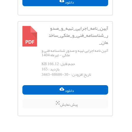
دانلود
آیین_نامه_اجرایی_تهیه_و_صدو
ر_شناسنامه_فنی_و_ملکی_ساخت
مان_
PDF
آئین نامه اجرایی تهیه و صدور شناسنامه فنی و
ملکی - تیرماه 1404
حجم فایل:
166.12 KB
بازدید :
165
تاریخ افزودن:
-3443-68686-30
دانلود
پیش نمایش