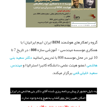
گروه راهکارهای هوشمند BIM ایران (بیم ایرانیان)
با
همکاری
موسسه مهندسی - آموزشی سازه 808
؛ در تاریخ 7 تا
10 تیر در محل موسسه 808 با تدریس اساتید
دکتر سعید بنی
هاشمی
(عضو هیئت علمی دانشگاه کانبرا استرالیا) و
مهندس
سعید خلیلی قمی
برگزار میکند.
به دلیل حضور از پیش برنامه ریزی شده آقای دکتر بنی هاشمی در ایران
؛ امکان تغییر زمان وورکشاپ به هیچ وجه وجود ندارد.
ثبت نام با 20% تخفیف تا تاریخ 30 اردیبهشت