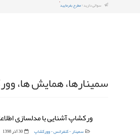
سوالی دارید ?
مطرح بفرمایید
سمینارها، همایش ها، وورک
ورکشاپ آشنایی با مدلسازی اطلاعات ساخت (BIM) و کاربرد آن در صنعت ساخت
سمینار - کنفرانس - وورکشاپ
30 آذر 1398