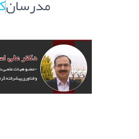
مدرسان
ک