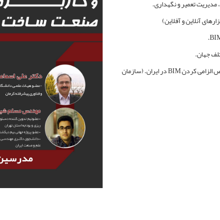
، مدیریت تعمیر و نگهداری.
7- معرفی فعالیت های حوزه قانون گذاری و دولتی در خصوص الزامی کردن BIM در ایران. (سازمان