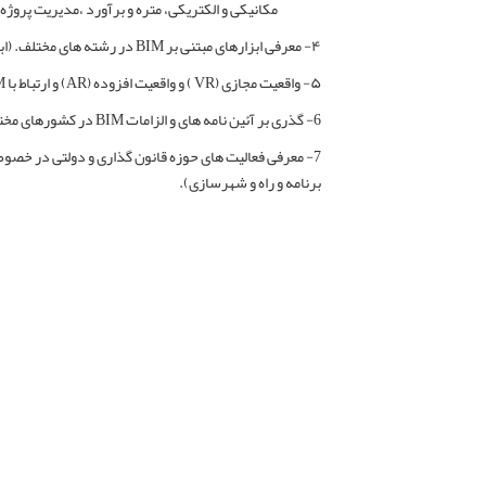
مکانیکی و الکتریکی، متره و برآورد ،مدیریت پروژه
۴- معرفی ابزارهای مبتنی بر BIM در رشته های مختلف. (ابزارهای آنلاین و آفلاین)
۵- واقعیت مجازی (VR ) و واقعیت افزوده (AR) و ارتباط با BIM.
6- گذری بر آئین نامه های و الزامات BIM در کشورهای مختلف جهان.
برنامه و راه و شهرسازی).