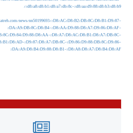
%d8%a8%d8%b1%d8%a7%db%8c-%d8%aa%d9%88%d8%b3%d8%b9/
ghatreh.com/news/nn50199693/%D8%AC%D8%B2%DB%8C%D8%B1%D9%87-
%DA%A9%DB%8C%D8%B4-%D8%AA%D9%88%D8%A7%D9%86%D8%AF-
B%8C%D9%84%D9%88%D8%AA-%D8%A7%D8%AC%D8%B1%D8%A7%DB%8C-
8%B1%D8%AD-%D9%87%D8%A7%DB%8C-%D9%86%D9%88%DB%8C%D9%86-
%DA%A9%D8%B4%D9%88%D8%B1-%D8%A8%D8%A7%D8%B4%D8%AF