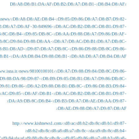
%D8%A8%D8%B1%DA%AF%D8%B2%D8%A7%D8%B1-%D8%B4%D8%AF
na.news/%D8%A8%D8%AE%D8%B4-%D9%85%D9%86%D8%A7%D8%B7%D9%82-
2%D8%A7%D8%AF-30/849696-%D8%AC%D8%B2%DB%8C%D8%B1%D9%87-
%8C%D8%B4-%D9%85%DB%8C-%D8%AA%D9%88%D8%A7%D9%86%D8%AF-
B%8C%D9%84%D9%88%D8%AA-%D8%A7%D8%AC%D8%B1%D8%A7%DB%8C-
8%B1%D8%AD-%D9%87%D8%A7%DB%8C-%D9%86%D9%88%DB%8C%D9%86-
8%B1-%DA%A9%D8%B4%D9%88%D8%B1-%D8%A8%D8%A7%D8%B4%D8%AF
www.isna.ir/news/98100100101/%D8%A7%D9%88%D9%84%DB%8C%D9%86-
D9%88%DA%98%D9%87-%D8%B9%D9%85%D8%B1%D8%A7%D9%86%DB%8C-
D9%81%D9%86-%D8%A2%D9%88%D8%B1%DB%8C-%D9%86%D8%B3%D9%84-
%AC%D9%85-%D8%AF%D8%B1-%D8%AC%D8%B2%DB%8C%D8%B1%D9%87-
%DA%A9%DB%8C%D8%B4-%D8%B3%D8%A7%D8%AE%D8%AA%D9%87-
%D8%AE%D9%88%D8%A7%D9%87%D8%AF
http://www.kishnews1.com/%d8%ac%d8%b2%db%8c%d8%b1%d9%87-
%d8%b2%db%8c%d8%a8%d8%a7%db%8c-%da%a9%db%8c%d8%b4-
7%d9%84%da%af%d9%88%db%8c%db%8c-%d9%85%d9%86%d8%a7%d8%b3%d8%a8-