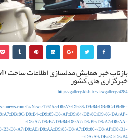
خبرگزاری های کشور
http://gallery.kish.ir/viewgallery/4284
rasemnews.com/fa/News/17615/%D8%A7%D9%88%D9%84%DB%8C%D9%86-
D8%A7%DB%8C%D8%B4-%D9%85%D8%AF%D9%84%DB%8C%D9%86%DA%AF-
%D8%A7%D8%B7%D9%84%D8%A7%D8%B9%D8%A7%D8%AA-
8%B3%D8%A7%D8%AE%D8%AA%D9%85%D8%A7%D9%86-%D8%AF%D8%B1-
%DA%A9%DB%8C%D8%B4-