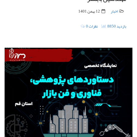
اخبار
12 بهمن 1401
8850 بازدید
0 نظرات