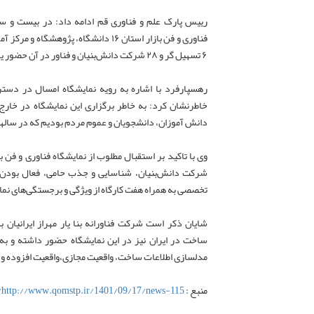
رییس پارک علم و فناوری قم ادامه داد: در بیست و 
۶ تسهیل گر و ۲۸ شرکت دانش‌بنیان و فناور در آن حضور یافتند.
رهسپارفرد با اشاره به رویه نمایشگاه امسال در دستر
خاطرنشان کرد: به خاطر برگزاری این نمایشگاه در خار
دانش آموزان، دانشجویان و عموم مردم بودیم که در ساله
وی با تاکید بر استقبال مطلوب از نمایشگاه فناوری و فن ب
شرکت دانش‌بنیان، شناسایی و جذب حامی، فعال بودن 
تخصصی به همراه هفت کارگاه از ویژگی و برجستگی‌های نم
شایان ذکر است شرکت فناورانه بنا یار مهراز ایرانیان 
ساخت در ایران نیز در این نمایشگاه حضور داشته و به
مدلسازی اطلاعات ساخت، واقعیت مجازی،واقعیت افزوده و 
منبع :
http://www.qomstp.ir/1401/09/17/news-115/