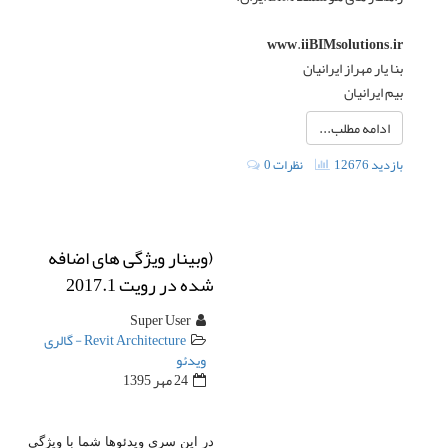
www.iiBIMsolutions.ir
بنا یار مهراز ایرانیان
بیم ایرانیان
ادامه مطلب...
12676 بازدید
0 نظرات
(وبینار ویژگی های اضافه
شده در رویت 2017.1
(شرکت اتودسک
Super User
Revit Architecture - گالری
ویدئو
24 مهر 1395
در این سری ویدئوها شما با ویژگی