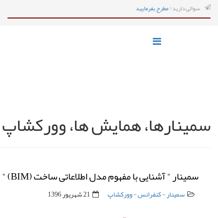
سوالی دارید ?
مطرح بفرمایید
سمینارها، همایش ها، وورکشاپ ها
سمینار " آشنایی با مفهوم مدل اطلاعاتی ساخت (BIM) " - دانشگاه هنر اصفهان )
سمینار - کنفرانس - وورکشاپ
21 شهریور 1396