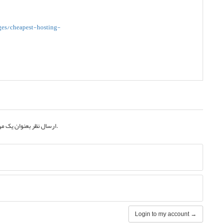
به حساب کاربری خود.
ارسال نظر بعنوان یک م
Login to my account →