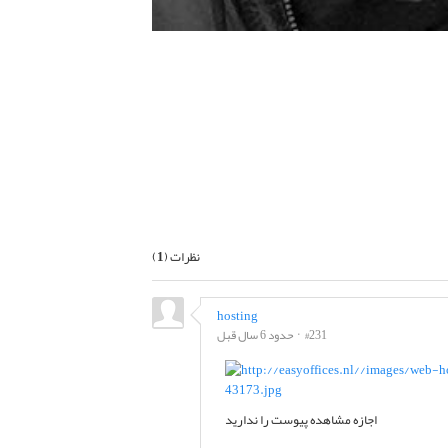
بعدی
نظرات (
1
)
hosting
#231
حدود 6 سال قبل
اجازه مشاهده پیوست را ندارید