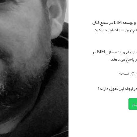
می باشند و سوابق گسترده ای در زمینه ارزیابی عملکرد و توسعه BIM در سطح کلان
شارات ایشان در زمینه BIM از پر ارجاع ترین مقالات این حوزه به
سخنرانی دکتر Succar در این کنفرانس بر اساس تجارب ارزیابی پیاده سازی BIM در
یم