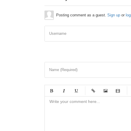
Posting comment as a guest.
Sign up
or
log
Username
Name (Required)
-
-
-
-
-
-
-
-
-
-
-
-
-
-
-
-
-
-
-
-