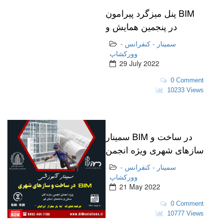
پنل میزگرد پیرامون BIM
در پنجمین همایش و
نمایشگاه بین المللی آتش
سمینار - کنفرانس -
نشانی و ایمنی شهری.
وورکشاپ
29 July 2022
0 Comment
10233 Views
سمینار BIM در ساخت و
سازهای شهری ویژه انجمن
سازندگان مسکن و
سمینار - کنفرانس -
سازندگان استان قم
وورکشاپ
21 May 2022
0 Comment
10777 Views