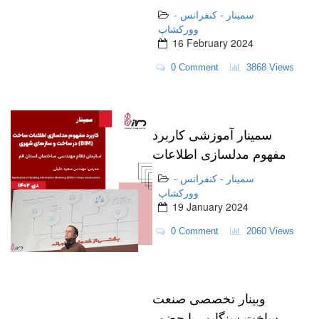
BIM در نمایشگاه
سمینار - کنفرانس -
IRANBUILD 2024
وورکشاپ
16 February 2024
0 Comment
3868 Views
سمینار آموزشی کاربرد
مفهوم مدلسازی اطلاعات
ساخت (BIM) در ساخت و
سمینار - کنفرانس -
سازهای شهری-نظام
وورکشاپ
19 January 2024
مهندسی قم - دی ماه
1402
0 Comment
2060 Views
وبینار تخصصی صنعت
ساخت سنگاپور با حضور