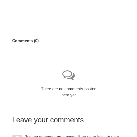
NEXT
Comments (
0
)
There are no comments posted
here yet
Leave your comments
Posting comment as a guest.
Sign up
or
login
to your